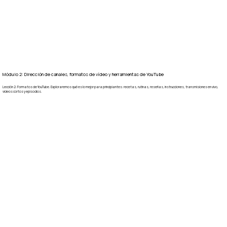
Módulo 2: Dirección de canales, formatos de vídeo y herramientas de YouTube
Lección 2: Formatos de YouTube. Exploraremos qué es lo mejor para principiantes: recetas, rutinas, reseñas, instrucciones, transmisiones en vivo,
videos cortos y episodios.