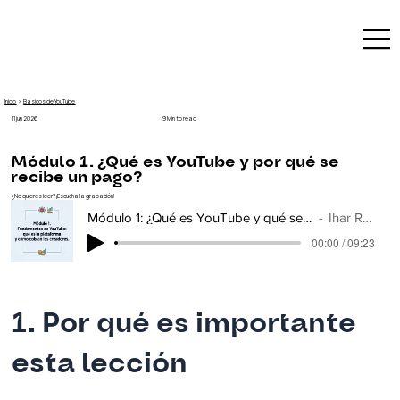
Inicio
›
Básicos de YouTube
9 Min to read
11 jun 2026
Módulo 1. ¿Qué es YouTube y por qué se
recibe un pago?
¿No quieres leer? ¡Escucha la grabación!
Módulo 1: ¿Qué es YouTube y qué servicios ofrece? — YouTube Base
Ihar Rubanovich
00:00 / 09:23
1. Por qué es importante 
esta lección