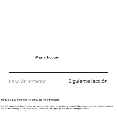
Más artículos
Siguiente lección
Lección anterior
Módulo 5. Equipamiento: teléfono, audio e iluminación.
Lección 5: Equipo para YouTube. Descubre qué equipo necesitas realmente para iniciar un canal de YouTube, cómo grabar con tu teléfono, mejorar la
calidad del audio, elegir la iluminación adecuada y crear vídeos de aspecto profesional con cualquier presupuesto.