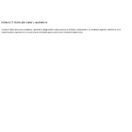
Módulo 3: Nicho del canal y audiencia
Lección 3. Nicho del canal y audiencia. Aprende a elegir el nicho adecuado para YouTube, comprender a tu audiencia objetivo, identificar a los
espectadores que deseas atraer y crear contenido que las personas realmente quieran ver.