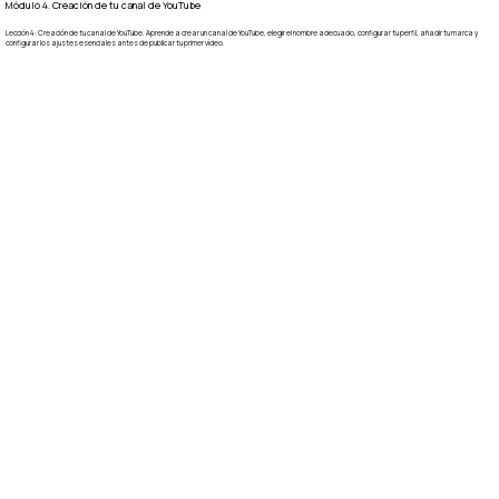
Módulo 4. Creación de tu canal de YouTube
Lección 4: Creación de tu canal de YouTube. Aprende a crear un canal de YouTube, elegir el nombre adecuado, configurar tu perfil, añadir tu marca y
configurar los ajustes esenciales antes de publicar tu primer vídeo.