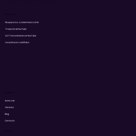
PRODUCTO
Respuestas a comentarios con IA
Traductor de YouTube
24/7 transmisiones en YouTube
Locución para subtítulos
EMPRESA
Acerca de
Servicios
Blog
Contacto
LEGAL