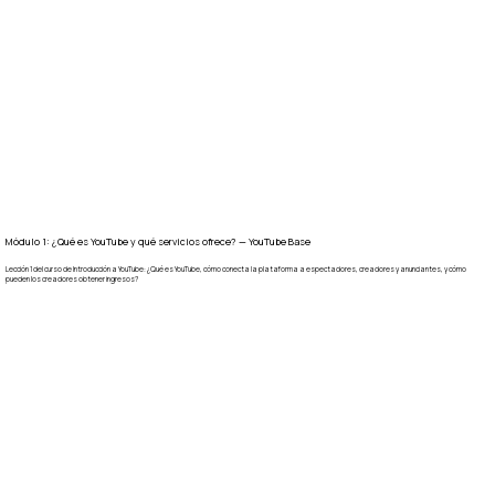
Módulo 1: ¿Qué es YouTube y qué servicios ofrece? — YouTube Base
Lección 1 del curso de Introducción a YouTube: ¿Qué es YouTube, cómo conecta la plataforma a espectadores, creadores y anunciantes, y cómo
pueden los creadores obtener ingresos?