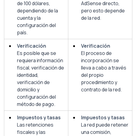
de 100 dólares, 
AdSense directo, 
dependiendo de la 
pero esto depende 
cuenta y la 
de la red.
configuración del 
país.
Verificación
Verificación
Es posible que se 
El proceso de 
requiera información 
incorporación se 
fiscal, verificación de 
lleva a cabo a través 
identidad, 
del propio 
verificación de 
procedimiento y 
domicilio y 
contrato de la red.
configuración del 
método de pago.
Impuestos y tasas
Impuestos y tasas
Las retenciones 
La red puede retener 
fiscales y las 
una comisión, 