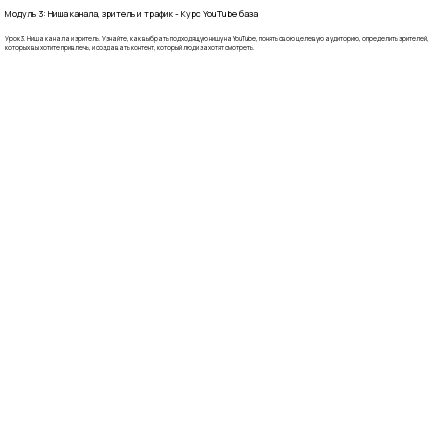
Модуль 3: Ниша канала, зритель и трафик - Курс YouTube база
Урок 3. Ниша канала и зритель. Узнайте, как выбрать подходящую нишу на YouTube, понять свою целевую аудиторию, определить зрителей,
которых вы хотите привлечь, и создавать контент, который люди захотят смотреть.