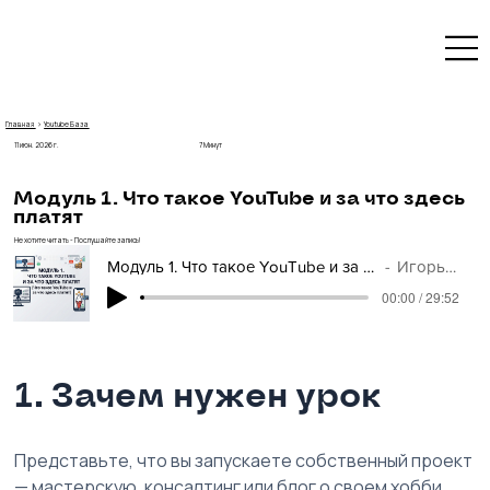
Главная
›
Youtube База
7 Минут
11 июн. 2026 г.
Модуль 1. Что такое YouTube и за что здесь
платят
Не хотите читать - Послушайте запись!
Модуль 1. Что такое YouTube и за что здесь платят — YouTube База
Игорь Рубанович
00:00 / 29:52
1. 
Зачем нужен урок
Представьте, что вы запускаете собственный проект 
— мастерскую, консалтинг или блог о своем хобби. 