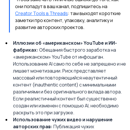
они попадут в ваш канал, подпишитесь на 
Creator Tools в Threads
: там выходят короткие 
заметки про контент, упаковку, аналитику и 
развитие авторских проектов.
Иллюзии об «американском» YouTube и ИИ-
фабриках:
 Обещания быстрого заработка на 
«американском» YouTube от инфоцыган. 
Использование AI само по себе не запрещено и не 
лишает монетизации. Риск представляет 
массовый или повторяющийся неаутентичный 
контент (inauthentic content) с минимальными 
различиями и без оригинального вклада автора. 
Если реалистичный контент был существенно 
создан или изменен с помощью AI, необходимо 
раскрыть это при загрузке.
Использование чужих видео и нарушение 
авторских прав:
 Публикация чужих 