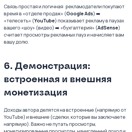
Связь простая и логичная: рекламодатели покупают 
время в «отделе продаж» (
Google Ads
) ➡️ 
«телесеть» (
YouTube
) показывает рекламу в паузах 
вашего «шоу» (видео) ➡️ «бухгалтерия» (
AdSense
) 
считает просмотры рекламных пауз и начисляет вам 
вашу долю.
6. Демонстрация: 
встроенная и внешняя 
монетизация
Доходы автора делятся на встроенные (напрямую от 
YouTube) и внешние (сделки, которые вы заключаете 
напрямую). Важно не путать просмотры, 
монетизированные просмотры, начисленный доход и 