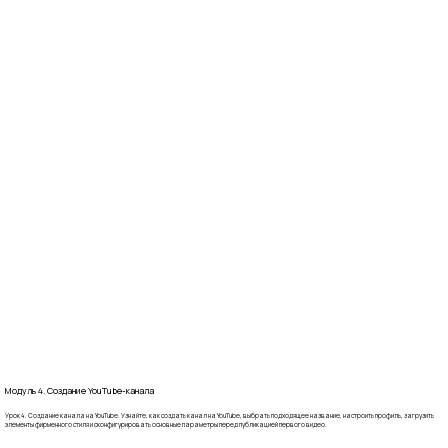
Модуль 4. Создание YouTube-канала
Урок 4. Создание канала на YouTube. Узнайте, как создать канал на YouTube, выбрать подходящее название, настроить профиль, загрузить
элементы фирменного стиля и сконфигурировать основные параметры перед публикацией первого видео.