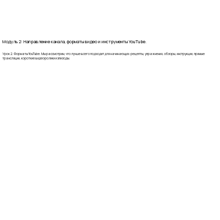
Модуль 2: Направление канала, форматы видео и инструменты YouTube.
Урок 2. Форматы YouTube. Мы рассмотрим, что лучше всего подходит для начинающих: рецепты, упражнения, обзоры, инструкции, прямые
трансляции, короткие видеоролики и эпизоды.