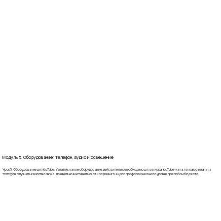
Модуль 5. Оборудование: телефон, аудио и освещение
Урок 5. Оборудование для YouTube. Узнайте, какое оборудование действительно необходимо для запуска YouTube-канала: как снимать на
телефон, улучшить качество звука, правильно выставить свет и создавать видео профессионального уровня при любом бюджете.