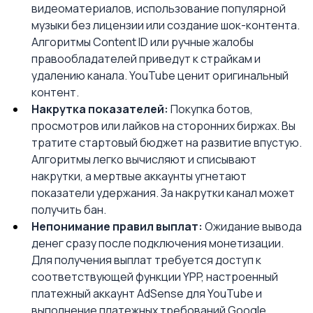
видеоматериалов, использование популярной 
музыки без лицензии или создание шок-контента. 
Алгоритмы Content ID или ручные жалобы 
правообладателей приведут к страйкам и 
удалению канала. YouTube ценит оригинальный 
контент.
Накрутка показателей:
 Покупка ботов, 
просмотров или лайков на сторонних биржах. Вы 
тратите стартовый бюджет на развитие впустую. 
Алгоритмы легко вычисляют и списывают 
накрутки, а мертвые аккаунты угнетают 
показатели удержания. За накрутки канал может 
получить бан.
Непонимание правил выплат:
 Ожидание вывода 
денег сразу после подключения монетизации. 
Для получения выплат требуется доступ к 
соответствующей функции YPP, настроенный 
платежный аккаунт AdSense для YouTube и 
выполнение платежных требований Google. 