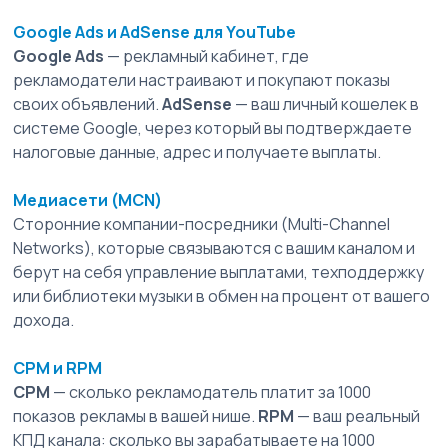
Google Ads и AdSense для YouTube
Google Ads
 — рекламный кабинет, где 
рекламодатели настраивают и покупают показы 
своих объявлений. 
AdSense
 — ваш личный кошелек в 
системе Google, через который вы подтверждаете 
налоговые данные, адрес и получаете выплаты.
Медиасети (MCN)
Сторонние компании-посредники (Multi-Channel 
Networks), которые связываются с вашим каналом и 
берут на себя управление выплатами, техподдержку 
или библиотеки музыки в обмен на процент от вашего 
дохода.
CPM и RPM
CPM
 — сколько рекламодатель платит за 1000 
показов рекламы в вашей нише. 
RPM
 — ваш реальный 
КПД канала: сколько вы зарабатываете на 1000 