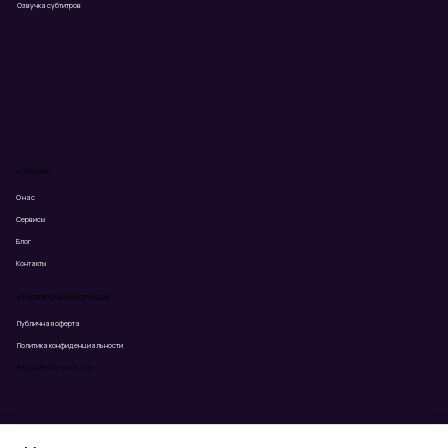
Озвучка субтитров
КОМПАНИЯ
О нас
Сервисы
Блог
Контакты
ЮРИДИЧЕСКАЯ ИНФОРМАЦИЯ
Публичная оферта
Политика конфиденциальности
info@creator-tools.com