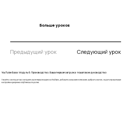
Больше уроков
Следующий урок
Предыдущий урок
YouTube База: Модуль 6. Производство. Ваша первая загрузка: пошаговое руководство
Узнайте, как пошагово загрузить свое первое видео на YouTube, добавить название и описание, выбрать значок, задать правильные
настройки и уверенно опубликовать ролик.