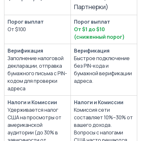
Партнерки)
Порог выплат
Порог выплат
От $100
От $1 до $10 
(сниженный порог)
Верификация
Верификация
Заполнение налоговой 
Быстрое подключение 
декларации, отправка 
без PIN-кода и 
бумажного письма с PIN-
бумажной верификации 
кодом для проверки 
адреса.
адреса
Налоги и Комиссии
Налоги и Комиссии 
Удерживается налог 
Комиссия сети 
США на просмотры от 
составляет 10%–30% от 
американской 
вашего дохода. 
аудитории (до 30% в 
Вопросы с налогами 
зависимости от 
США часто решаются 