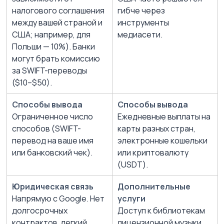
налогового соглашения 
гибче через 
между вашей страной и 
инструменты 
США; например, для 
медиасети.
Польши — 10%). Банки 
могут брать комиссию 
за SWIFT-переводы 
($10–$50).
Способы вывода 
Способы вывода 
Ограниченное число 
Ежедневные выплаты на 
способов (SWIFT-
карты разных стран, 
перевод на ваше имя 
электронные кошельки 
или банковский чек).
или криптовалюту 
(USDT).
Юридическая связь
Дополнительные 
Напрямую с Google. Нет 
услуги
долгосрочных 
Доступ к библиотекам 
контрактов, легкий 
лицензионной музыки, 