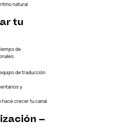
ritmo natural
ar tu 
tiempo de 
onales.
 equipo de traducción 
entarios y 
e hace crecer tu canal
ización — 