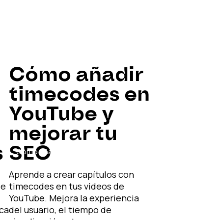
Cómo añadir
timecodes en
YouTube y
mejorar tu
s
SEO
Cómo añadir timecodes en YouTube
y mejorar tu SEO
Aprende a crear capítulos con
de
timecodes en tus videos de
YouTube. Mejora la experiencia
ica
del usuario, el tiempo de