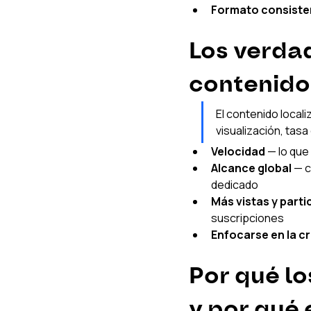
Formato consiste
Los verdad
contenido
El contenido local
visualización, tas
Velocidad
 — lo qu
Alcance global
 — 
dedicado
Más vistas y parti
suscripciones
Enfocarse en la c
Por qué lo
y por qué 