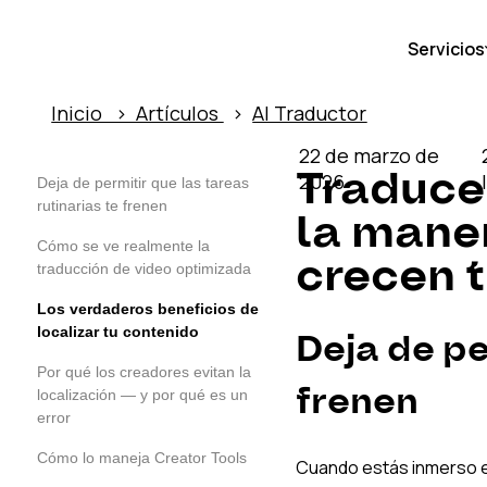
Servicios
Inicio › Artículos
›
AI Traductor
22 de marzo de
Traduce 
2026
Deja de permitir que las tareas
rutinarias te frenen
la mane
Cómo se ve realmente la
crecen t
traducción de video optimizada
Los verdaderos beneficios de
localizar tu contenido
Deja de pe
Por qué los creadores evitan la
frenen
localización — y por qué es un
error
Cómo lo maneja Creator Tools
Cuando estás inmerso en