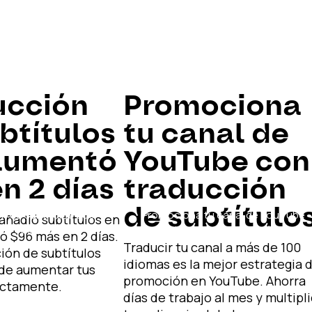
ucción
Promociona
btítulos
tu canal de
aumentó
YouTube con
n 2 días
traducción
de subtítulo
n de subtítulos que
Promociona tu canal de YouTube
añadió subtítulos en
ó $96 en 2 días
con traducción de subtítulos
ó $96 más en 2 días.
Traducir tu canal a más de 100
ción de subtítulos
idiomas es la mejor estrategia 
de aumentar tus
promoción en YouTube. Ahorra
ectamente.
días de trabajo al mes y multipl