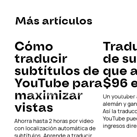
Más artículos
Cómo
Trad
traducir
de su
subtítulos de
que 
YouTube para
$96 e
maximizar
Cómo traducir subtítulos de
Traducció
Un youtuber 
YouTube para maximizar vistas
aument
vistas
alemán y gan
Así la traduc
YouTube pue
Ahorra hasta 2 horas por video
ingresos dir
con localización automática de
subtítulos. Aprende a traducir