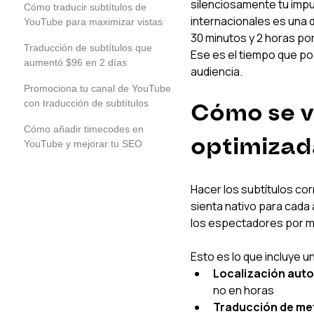
silenciosamente tu impu
Cómo traducir subtítulos de
internacionales es una 
YouTube para maximizar vistas
30 minutos y 2 horas por
Traducción de subtítulos que
Ese es el tiempo que pod
aumentó $96 en 2 días
audiencia.
Promociona tu canal de YouTube
con traducción de subtítulos
Cómo se v
Cómo añadir timecodes en
optimizad
YouTube y mejorar tu SEO
Hacer los subtítulos co
sienta nativo para cada 
los espectadores por má
Esto es lo que incluye u
Localización aut
no en horas
Traducción de me