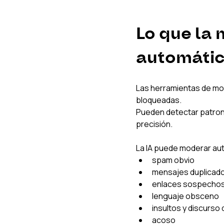
Lo que la
automáti
Las herramientas de mod
bloqueadas.
Pueden detectar patron
precisión.
La IA puede moderar a
spam obvio
mensajes duplicad
enlaces sospecho
lenguaje obsceno
insultos y discurso 
acoso