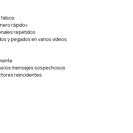
 falsos
inero rápido»
nales repetidos
os y pegados en varios videos
amente
na los mensajes sospechosos
actores reincidentes