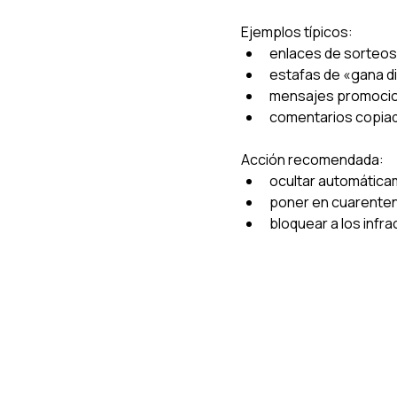
Ejemplos típicos:
enlaces de sorteos
estafas de «gana d
mensajes promocio
comentarios copiad
Acción recomendada:
ocultar automátic
poner en cuarente
bloquear a los infr