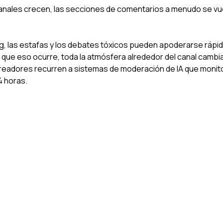
anales crecen, las secciones de comentarios a menudo se vuel
lling, las estafas y los debates tóxicos pueden apoderarse rápi
 que eso ocurre, toda la atmósfera alrededor del canal cambia
readores recurren a sistemas de moderación de IA que monit
4 horas.