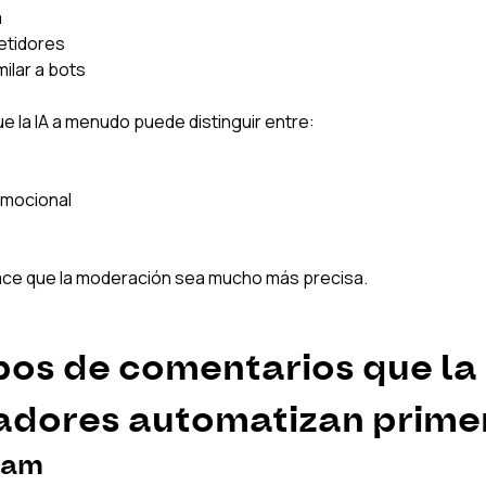
a
etidores
ilar a bots
e la IA a menudo puede distinguir entre:
emocional
hace que la moderación sea mucho más precisa.
ipos de comentarios que la
eadores automatizan prime
pam