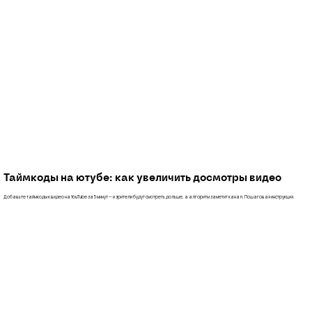
Таймкоды на ютубе: как увеличить досмотры видео
Добавьте таймкоды к видео на YouTube за 5 минут — и зрители будут смотреть дольше, а алгоритм заметит канал. Пошаговая инструкция.