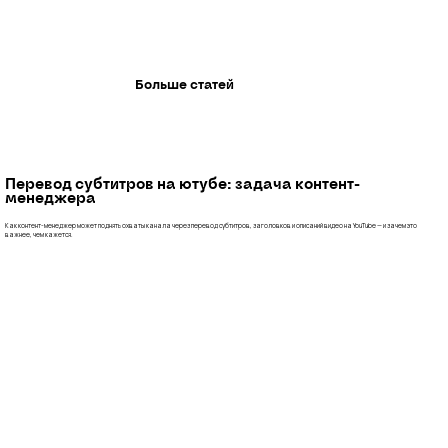
Больше статей
Перевод субтитров на ютубе: задача контент-
менеджера
Как контент-менеджер может поднять охваты канала через перевод субтитров, заголовков и описаний видео на YouTube — и зачем это
важнее, чем кажется.
Перевод субтитров на ютубе: задача контент-менеджера