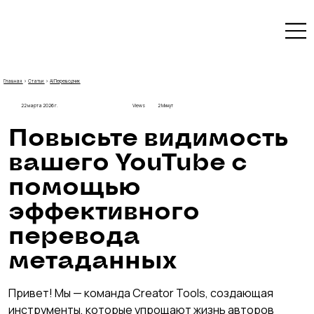
Главная
›
Статьи
›
AI Переводчик
22 марта 2026 г.
Views
2 Минут
Повысьте видимость 
вашего YouTube с 
помощью 
эффективного 
перевода 
метаданных
Привет! Мы — команда Creator Tools, создающая 
инструменты, которые упрощают жизнь авторов 