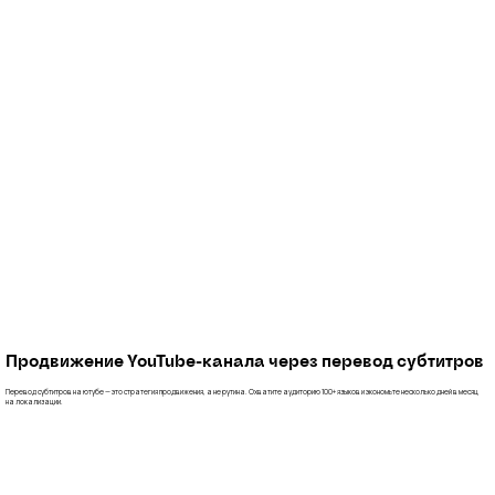
Таймкоды на ютубе: как увеличить досмотры видео
Продвижение YouTube-канала через перевод субтитров
Перевод субтитров на ютубе — это стратегия продвижения, а не рутина. Охватите аудиторию 100+ языков и экономьте несколько дней в месяц
на локализации.