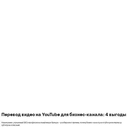
Продвижение YouTube-канала через перевод субтитров
Перевод видео на YouTube для бизнес-канала: 4 выгоды
Новые рынки, улучшенный SEO и профессиональный имидж бренда — разбираем 4 причины, почему бизнес-каналу на ютубе нужен перевод
субтитров и описаний.