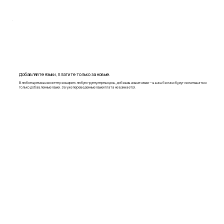
Добавляйте языки, платите только за новые.
В любое время вы можете расширить любую группу переводов, добавив новые языки — в ваш баланс будут засчитываться
только добавленные языки. За уже переведенные языки плата не взимается.