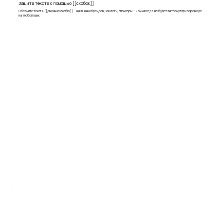
Защита текста с помощью [[скобок]]
Оберните текст в [[двойные скобки]] — названия брендов, хэштеги, спонсоры — и он никогда не будет затронут при переводе
на любой язык.