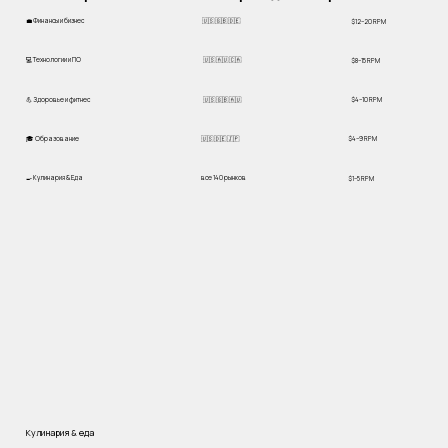
💼 Финансы и бизнес
🇺🇸 🇬🇧 🇩🇪
$12–20 RPM
💻 Технологии и ПО
🇺🇸 🇦🇺 🇨🇦
$8–15 RPM
💪 Здоровье и фитнес
🇺🇸 🇬🇧 🇦🇺
$4–10 RPM
🎓 Образование
🇺🇸 🇩🇪 🇯🇵
$4–9 RPM
🍳 Кулинария & Еда
все 140 рынков
$1–5 RPM
Кулинария & еда