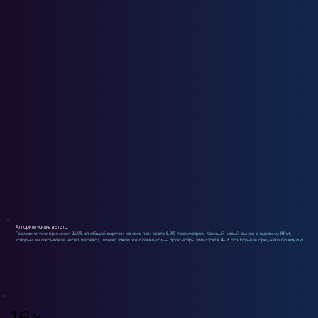
🇺🇦 Ukraine
$0.44
🇹🇷 Türkiye
$0.35
Алгоритм усиливает это.
Германия уже приносит 25,9% от общей выручки канала при всего 8,9% просмотров. Каждый новый рынок с высоким RPM,
который вы открываете через перевод, имеет такой же потенциал — просмотры там стоят в 4–16 раз больше среднего по каналу.