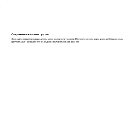
Сохраненные языковые группы
Сохраняйте самые популярные наборы видео по количеству показов. Публикуйте каждое новое видео на 30 языках одним
щелчком мыши — больше не нужно каждый раз выбирать новые варианты.