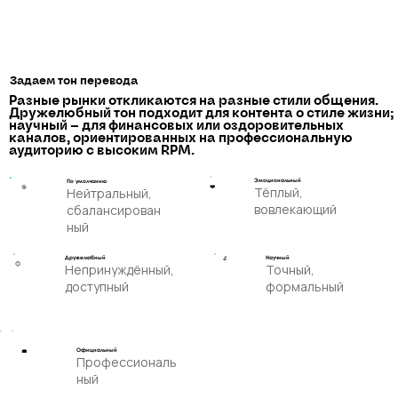
Задаем тон перевода
Разные рынки откликаются на разные стили общения.
Дружелюбный тон подходит для контента о стиле жизни;
научный — для финансовых или оздоровительных
каналов, ориентированных на профессиональную
аудиторию с высоким RPM.
Эмоциональный
По умолчанию
❤️
🎯
Тёплый,
Нейтральный,
вовлекающий
сбалансирован
ный
Научный
🔬
Дружелюбный
😊
Точный,
Непринуждённый,
формальный
доступный
Официальный
💼
Профессиональ
ный