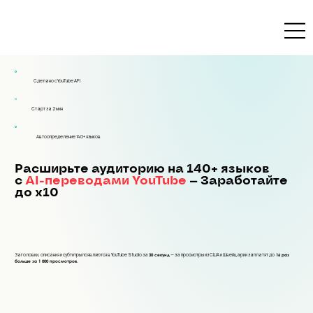
Сделано с YouTube API
Старт за 2 мин
Автоопределение 140+ языков
Расширьте аудиторию на 140+ языков
с
AI-переводами YouTube
— Заработайте
до x10
Заголовки, описания и субтитры появляются в YouTube Studio за
— за просмотры из США и Швейцарии заплатят до
30 секунд
16 раз
больше за 1 000 просмотров.