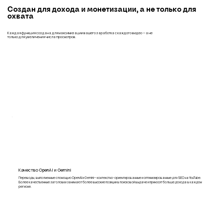
Создан для дохода и монетизации, а не только для
охвата
Каждая функция создана для максимизации вашего заработка с каждого видео — а не
только для увеличения числа просмотров.
Качество OpenAI и Gemini
Переводы, выполненные с помощью OpenAI и Gemini— контекстно-ориентированные и оптимизированные для SEO на YouTube.
Более качественные заголовки занимают более высокие позиции в поисковой выдаче и приносят больше дохода в каждом
регионе.