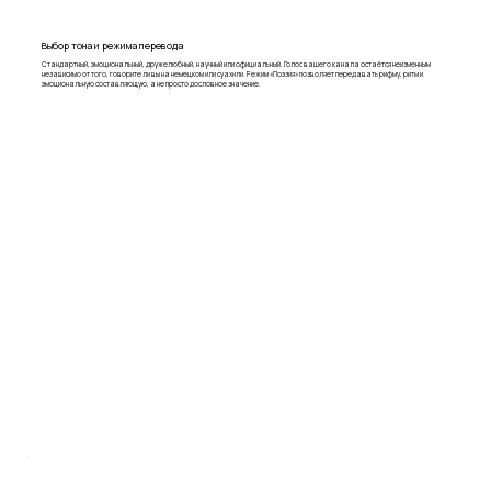
Выбор тона и режима перевода
Стандартный, эмоциональный, дружелюбный, научный или официальный. Голос вашего канала остаётся неизменным
независимо от того, говорите ли вы на немецком или суахили. Режим «Поэзия» позволяет передавать рифму, ритм и
эмоциональную составляющую, а не просто дословное значение.