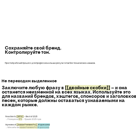
Сохраняйте свой бренд.
Контролируйте тон.
Простой рабочий процесс для профессиональных результатов без технических навыков.
Не переводим выделенное
Заключите любую фразу в
[[двойные скобки]]
— и она
останется неизменной на всех языках. Используйте это
для названий брендов, хэштегов, спонсоров и заголовко
песен, которые должны оставаться узнаваемыми на
каждом рынке.
Reaction to
[[BTS]]
— Best of 2025
→ Реакция на
BTS
— Лучшее 2025 года
My review of
[[Adobe Premiere Pro]]
#sponsored
→ Mi reseña de
Adobe Premiere Pro
#sponsored