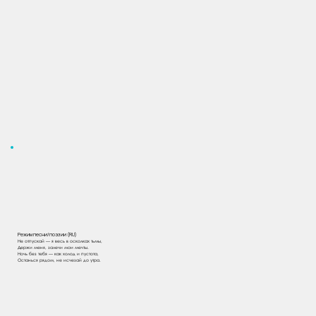
Режим песни/поэзии (RU)
Не отпускай — я весь в осколках тьмы,
Держи меня, залечи мои мечты.
Ночь без тебя — как холод и пустота,
Останься рядом, не исчезай до утра.