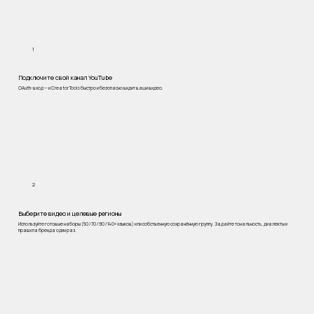
1
Подключите свой канал YouTube
OAuth-вход — и Creator Tools быстро и безопасно видит ваши видео.
2
Выберите видео и целевые регионы
Используйте готовые наборы (50 / 70 / 90 / 140+ языков) или собственную сохранённую группу. Задайте тональность, диалекты и
правила бренда один раз.