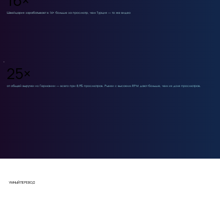
16×
Швейцария зарабатывает в 16× больше за просмотр, чем Турция — то же видео
25×
от общей выручки из Германии — всего при 8,9% просмотров. Рынки с высоким RPM дают больше, чем их доля просмотров.
УМНЫЙ ПЕРЕВОД