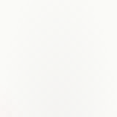
Translator Dashboard
How to grow your YouTube channel in 2025
1 240 views · +$480 est. revenue after translation
10 tips for beginner creators
874 views · Translating to 9 markets…
🇩🇪 DE
🇪🇸 ES
🇫🇷 FR
🇧🇷 PT
🇯🇵 JA
🇰🇷 KO