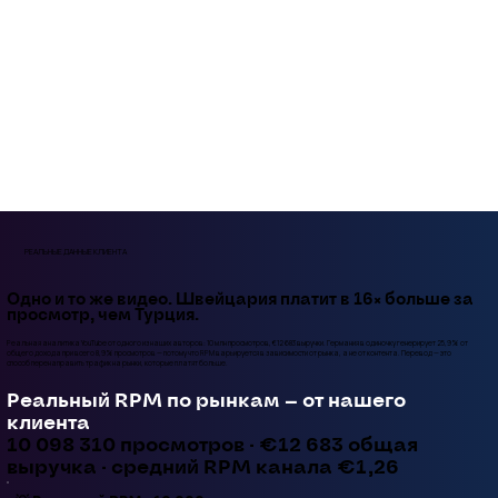
РЕАЛЬНЫЕ ДАННЫЕ КЛИЕНТА
Одно и то же видео. Швейцария платит в 16× больше за
просмотр, чем Турция.
Реальная аналитика YouTube от одного из наших авторов: 10 млн просмотров, €12 683 выручки. Германия в одиночку генерирует 25,9% от
общего дохода при всего 8,9% просмотров — потому что RPM варьируется в зависимости от рынка, а не от контента. Перевод — это
способ перенаправить трафик на рынки, которые платят больше.
Реальный RPM по рынкам — от нашего
клиента
10 098 310 просмотров · €12 683 общая
выручка · средний RPM канала €1,26