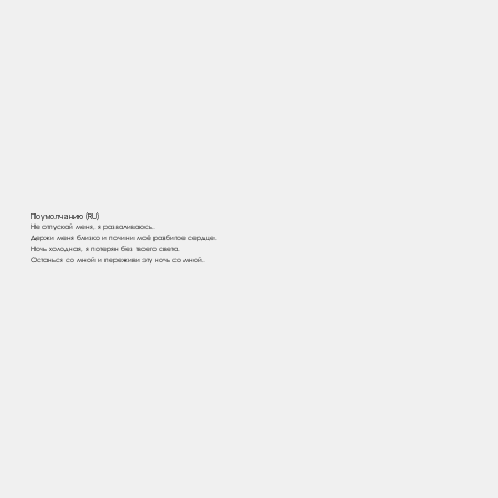
По умолчанию (RU)
Не отпускай меня, я разваливаюсь.
Держи меня близко и почини моё разбитое сердце.
Ночь холодная, я потерян без твоего света.
Останься со мной и переживи эту ночь со мной.