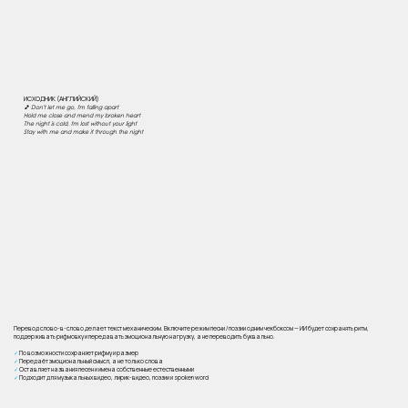
ИСХОДНИК (АНГЛИЙСКИЙ)
🎵 Don't let me go, I'm falling apart
Hold me close and mend my broken heart
The night is cold, I'm lost without your light
Stay with me and make it through the night
Перевод слово-в-слово делает текст механическим. Включите режим песни / поэзии одним чекбоксом — ИИ будет сохранять ритм,
поддерживать рифмовку и передавать эмоциональную нагрузку, а не переводить буквально.
✓
По возможности сохраняет рифму и размер
✓
Передаёт эмоциональный смысл, а не только слова
✓
Оставляет названия песен и имена собственные естественными
✓
Подходит для музыкальных видео, лирик-видео, поэзии и spoken word