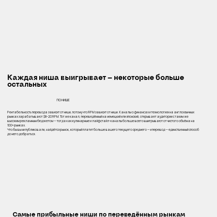
Каждая ниша выигрывает — некоторые больше
остальных
ПО НИШЕ
Рентабельность перевода зависит от ниши, потому что RPM зависит от ниши. Каналы о финансах и технологиях на англоязычных
рынках зарабатывают $8–20 RPM. Тот же канал, переведённый на немецкий или японский, открывает аудитории с таким же
высоким рекламным бюджетом — тогда как кулинарные и лайфстайл-каналы больше всего выигрывают от чистого объёма на
100+ рынках.
Что бы вы ни публиковали, найдётся рынок, который платит больше вашего текущего среднего — и перевод — единственный способ
до него добраться.
Самые прибыльные ниши по переведённым рынкам