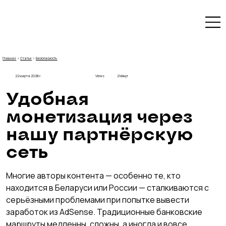
Главная
›
Статьи
›
Безопасность
22 марта 2026 г.
Views
2 Минут
Удобная 
монетизация через 
нашу партнёрскую 
сеть
Многие авторы контента — особенно те, кто 
находится в Беларуси или России — сталкиваются с 
серьёзными проблемами при попытке вывести 
заработок из AdSense. Традиционные банковские 
маршруты медленны, сложны, а иногда и вовсе 