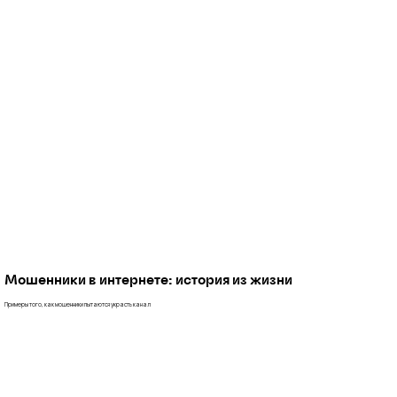
Мошенники в интернете: история из жизни
Примеры того, как мошенники пытаются украсть канал