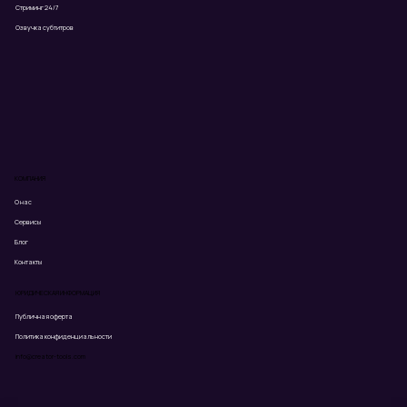
Стриминг 24/7
Озвучка субтитров
КОМПАНИЯ
О нас
Сервисы
Блог
Контакты
ЮРИДИЧЕСКАЯ ИНФОРМАЦИЯ
Публичная оферта
Политика конфиденциальности
info@creator-tools.com